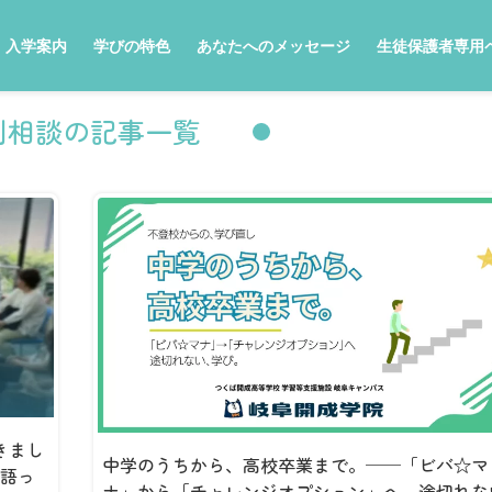
入学案内
学びの特色
あなたへのメッセージ
生徒保護者専用
別相談の記事一覧
きまし
中学のうちから、高校卒業まで。──「ビバ☆マ
で語っ
ナ」から「チャレンジオプション」へ、途切れな