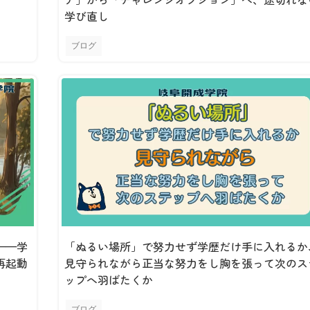
学び直し
ブログ
——学
「ぬるい場所」で努力せず学歴だけ手に入れるか
再起動
見守られながら正当な努力をし胸を張って次のス
ップへ羽ばたくか
ブログ