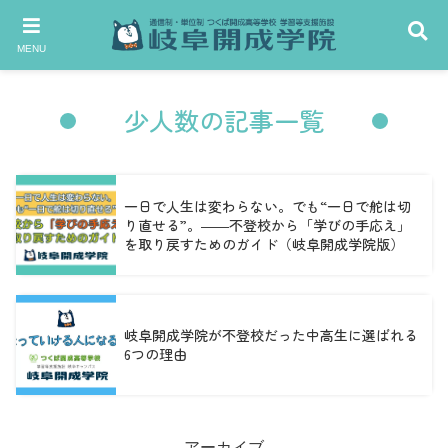
MENU
少人数の記事一覧
一日で人生は変わらない。でも“一日で舵は切
り直せる”。――不登校から「学びの手応え」
を取り戻すためのガイド（岐阜開成学院版）
岐阜開成学院が不登校だった中高生に選ばれる
6つの理由
アーカイブ